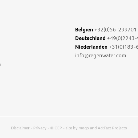
Belgien
+32(0)56-299701
Deutschland
+49(0)2243
Niederlanden
+31(0)183-
info@regenwater.com
n
Disclaimer
-
Privacy
- © GEP - site by
moqo
and
ActFact Projects