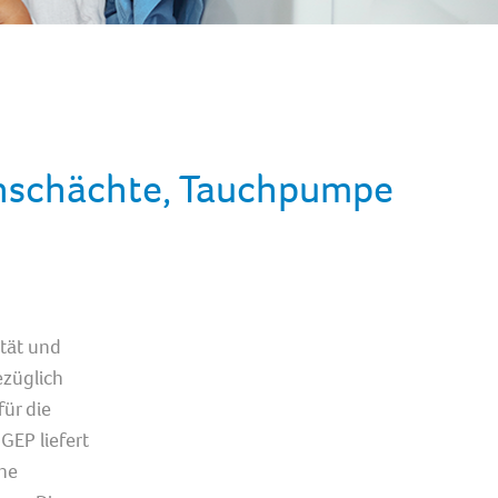
nschächte, Tauchpumpe
tät und
ezüglich
für die
EP liefert
he