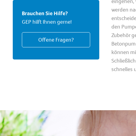
eingehen, 
werden na
Brauchen Sie Hilfe?
entscheid
GEP hilft Ihnen gerne!
den Pumpe
Zubehör ge
Offene Fragen?
Betonpump
können mi
Schließlic
schnelles 