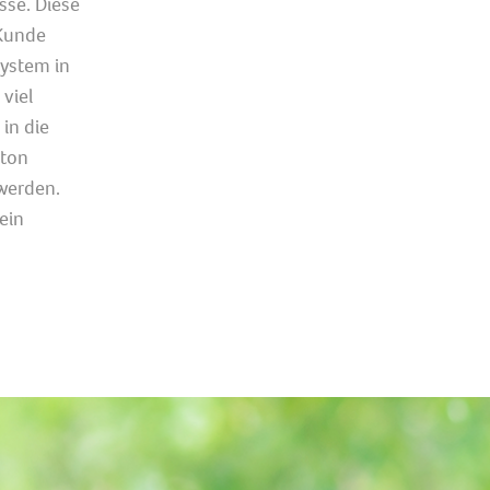
sse. Diese
Kunde
ystem in
viel
in die
eton
werden.
ein