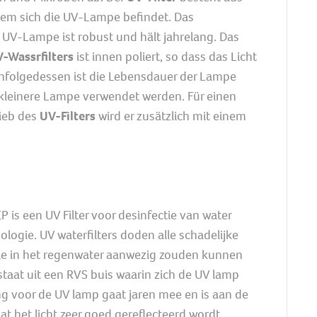
 dem sich die UV-Lampe befindet. Das
 UV-Lampe ist robust und hält jahrelang. Das
-Wassrfilters
ist innen poliert, so dass das Licht
. Infolgedessen ist die Lebensdauer der Lampe
 kleinere Lampe verwendet werden. Für einen
ieb des
UV-Filters
wird er zusätzlich mit einem
 is een UV Filter voor desinfectie van water
ologie. UV waterfilters doden alle schadelijke
ie in het regenwater aanwezig zouden kunnen
estaat uit een RVS buis waarin zich de UV lamp
ng voor de UV lamp gaat jaren mee en is aan de
at het licht zeer goed gereflecteerd wordt.