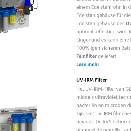
einem Edelstahlrohr, in
Edelstahlgehäuse für die
Edelstahlgehäuse des
UV
optimal reflektiert wird
länger und es kann eine
100% igen sicheren Betr
Feinfilter
geliefert.
Lese mehr
UV-IRM Filter
Het UV-IRM-Filter van GEP
middels ultraviolet techn
bacteriën en microben d
zijn. Het UV-IRM filter b
bevindt. De RVS behuizi
binnenzijde gepolijst zod