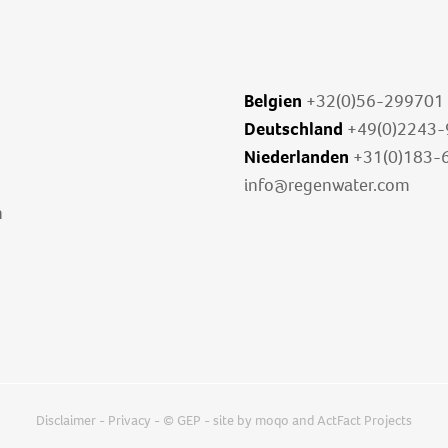
Belgien
+32(0)56-299701
Deutschland
+49(0)2243
Niederlanden
+31(0)183-
info@regenwater.com
n
Disclaimer
-
Privacy
- © GEP - site by
moqo
and
ActFact Projects