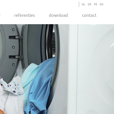
NL
DE
FR
EN
P
Referenties
Download
Contact