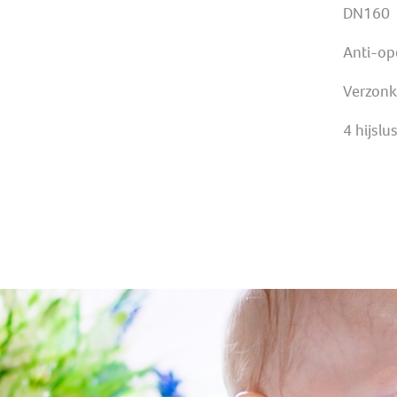
DN160
Anti-opd
Verzonk
4 hijslu