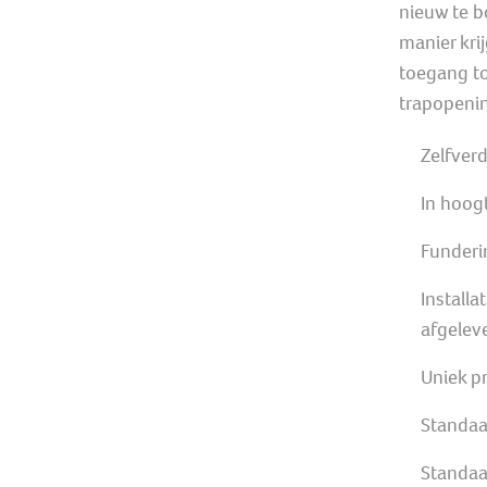
nieuw te b
manier kri
toegang to
trapopenin
Zelfver
In hoog
Funderi
Installa
afgelev
Uniek p
Standaa
Standaa