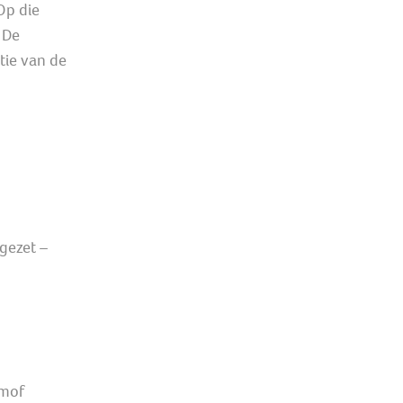
Op die
 De
tie van de
gezet –
 mof