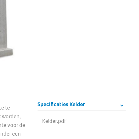
Specificaties Kelder
te te
t worden,
Kelder.pdf
mte voor de
onder een