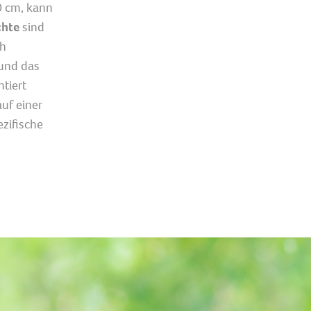
0 cm, kann
hte
sind
ch
und das
tiert
uf einer
zifische