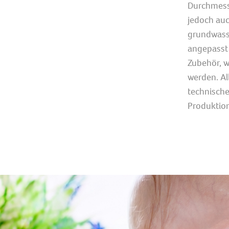
Durchmesse
jedoch au
grundwass
angepasst 
Zubehör, w
werden. A
technische
Produktion