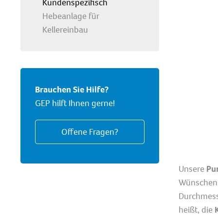
Kundenspezifisch
Hebeanlage für
Kellereinbau
Brauchen Sie Hilfe?
GEP hilft Ihnen gerne!
Offene Fragen?
Unsere
Pu
Wünschen u
Durchmesse
heißt, die